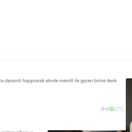
İlaç ile tedavi edilebilen hastalıklar
Sık rastlanan hastalıklar
Kulak Burun Boğaz görüntülü danışma
a devamlı hapşırarak elinde mendil ile gezen birine denk