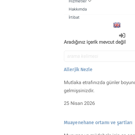
Hizmetler
Hakkımda
Kulak Burun Boğaz muayenesi nasıl olmalıdır
Sık yapılan kulak burun boğaz ameliyatları
İrtibat
Aradığınız içerik mevcut değil
Allerjik Nezle
Mutlaka etrafınızda günler boyunc
gelmişsinizdir.
25 Nisan 2026
Muayenehane ortamı ve şartları