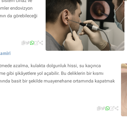
 sistem cihaz ve
lemler endovizyon
ının da görebileceği
tamiri
şitmede azalma, kulakta dolgunluk hissi, su kaçınca
e gibi şikâyetlere yol açabilir. Bu deliklerin bir kısmı
smında basit bir şekilde muayenehane ortamında kapatmak