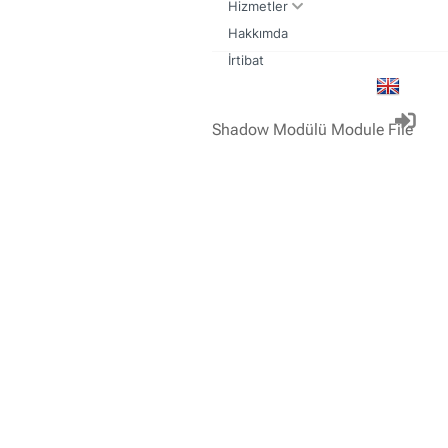
Hizmetler
Hakkımda
Kulak Burun Boğaz muayenesi nasıl olmalıdır
Sık yapılan kulak burun boğaz ameliyatları
İrtibat
Shadow Modülü Module File