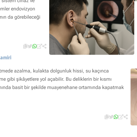
 sistem cihaz ve
lemler endovizyon
ının da görebileceği
tamiri
şitmede azalma, kulakta dolgunluk hissi, su kaçınca
e gibi şikâyetlere yol açabilir. Bu deliklerin bir kısmı
smında basit bir şekilde muayenehane ortamında kapatmak