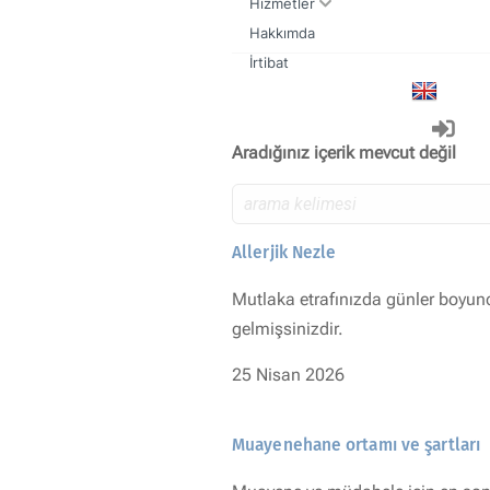
Hizmetler
Hakkımda
Kulak Burun Boğaz muayenesi nasıl olmalıdır
Sık yapılan kulak burun boğaz ameliyatları
İrtibat
Aradığınız içerik mevcut değil
Allerjik Nezle
Mutlaka etrafınızda günler boyunc
gelmişsinizdir.
25 Nisan 2026
Muayenehane ortamı ve şartları