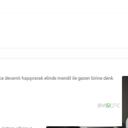
İlaç ile tedavi edilebilen hastalıklar
Sık rastlanan hastalıklar
Kulak Burun Boğaz görüntülü danışma
a devamlı hapşırarak elinde mendil ile gezen birine denk