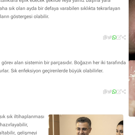
talıklara eşlik edecek şekilde veya yalnız başına yara
aha sık olan ayda bir defaya varabilen sıklıkta tekrarlayan
ların göstergesi olabilir.
rev alan sistemin bir parçasıdır. Boğazın her iki tarafında
rlar. Sık enfeksiyon geçirenlerde büyük olabilirler.
ık sık iltihaplanması
azırlayabilir,
ltabilir, gelişmeyi