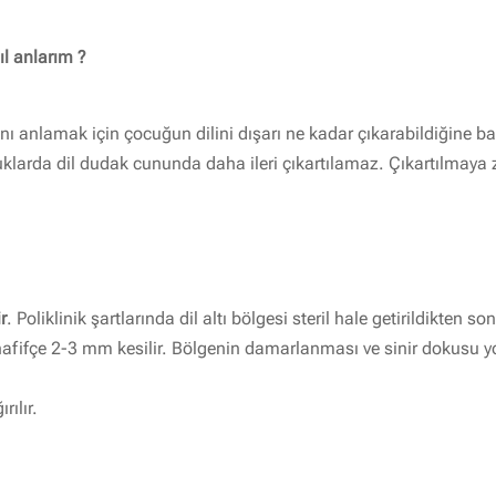
ıl anlarım ?
ını anlamak için çocuğun dilini dışarı ne kadar çıkarabildiğine ba
larda dil dudak cununda daha ileri çıkartılamaz. Çıkartılmaya z
r
. Poliklinik şartlarında dil altı bölgesi steril hale getirildikten 
 hafifçe 2-3 mm kesilir. Bölgenin damarlanması ve sinir dokusu y
rılır.