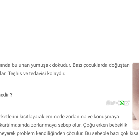
İlaç ile tedavi edilebilen hastalıklar
Sık rastlanan hastalıklar
Kulak Burun Boğaz görüntülü danışma
 arasında bulunan yumuşak dokudur. Bazı çocuklarda doğuştan
tlar. Teşhis ve tedavisi kolaydır.
edir ?
hareketlerini kısıtlayarak emmede zorlanma ve konuşmaya
ıkartılmasında zorlanmaya sebep olur. Çoğu erken bebeklik
eyerek problem kendiliğinden çözülür. Bu sebeple bazı çok kısa 