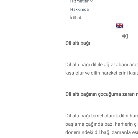
Hizmetler
Hakkımda
Kulak Burun Boğaz muayenesi nasıl olmalıdır
Sık yapılan kulak burun boğaz ameliyatları
İrtibat
Dil altı bağı
Dil altı bağı dil ile ağız tabanı
kısa olur ve dilin hareketlerini kısı
Dil altı bağının çocuğuma zararı n
Dil altı bağı temel olarak dilin 
başlama çağında bazı harflerin ç
dönemindeki dil bağı zamanla esn