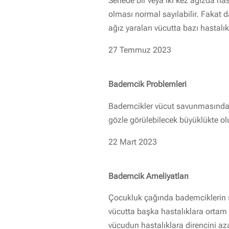
Senede bir veya iki kez ağızda has
olması normal sayılabilir. Fakat d
ağız yaraları vücutta bazı hastalık
27 Temmuz 2023
Bademcik Problemleri
Bademcikler vücut savunmasında gö
gözle görülebilecek büyüklükte olu
22 Mart 2023
Bademcik Ameliyatları
Çocukluk çağında bademciklerin s
vücutta başka hastalıklara ortam h
vücudun hastalıklara direncini aza