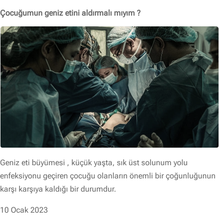
Çocuğumun geniz etini aldırmalı mıyım ?
Geniz eti büyümesi , küçük yaşta, sık üst solunum yolu
enfeksiyonu geçiren çocuğu olanların önemli bir çoğunluğunun
karşı karşıya kaldığı bir durumdur.
10 Ocak 2023