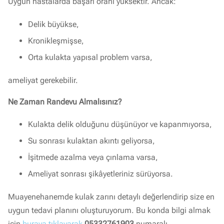
Uygun hastalarda başarı oranı yüksektir. Ancak:
Delik büyükse,
Kronikleşmişse,
Orta kulakta yapısal problem varsa,
ameliyat gerekebilir.
Ne Zaman Randevu Almalısınız?
Kulakta delik olduğunu düşünüyor ve kapanmıyorsa,
Su sonrası kulaktan akıntı geliyorsa,
İşitmede azalma veya çınlama varsa,
Ameliyat sonrası şikâyetleriniz sürüyorsa.
Muayenehanemde kulak zarını detaylı değerlendirip size en
uygun tedavi planını oluşturuyorum. Bu konda bilgi almak
için
buraya tıklayarak
05332761903
numaralı