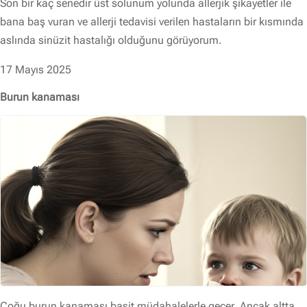
Son bir kaç senedir üst solunum yolunda allerjik şikayetler ile
bana baş vuran ve allerji tedavisi verilen hastaların bir kısmında
aslında sinüzit hastalığı olduğunu görüyorum.
17 Mayıs 2025
Burun kanaması
Çoğu burun kanaması basit müdahalelerle geçer. Ancak altta