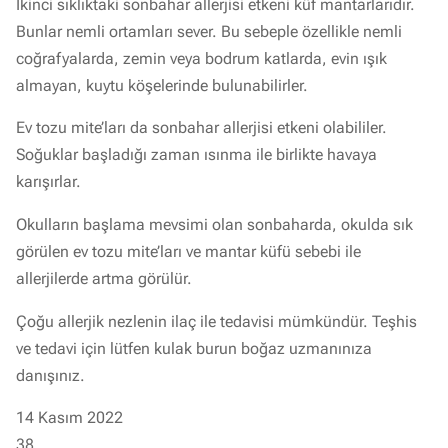
İkinci sıklıktaki sonbahar allerjisi etkeni küf mantarlarıdır.
Bunlar nemli ortamları sever. Bu sebeple özellikle nemli
coğrafyalarda, zemin veya bodrum katlarda, evin ışık
almayan, kuytu köşelerinde bulunabilirler.
Ev tozu mite’ları da sonbahar allerjisi etkeni olabililer.
Soğuklar başladığı zaman ısınma ile birlikte havaya
karışırlar.
Okulların başlama mevsimi olan sonbaharda, okulda sık
görülen ev tozu mite’ları ve mantar küfü sebebi ile
allerjilerde artma görülür.
Çoğu allerjik nezlenin ilaç ile tedavisi mümkündür. Teşhis
ve tedavi için lütfen kulak burun boğaz uzmanınıza
danışınız.
14 Kasım 2022
38