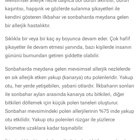
Mevsimsel allerjik nezle başlıca bol burun akıntısı, burun
kaşıntısı, hapşırık ve gözlerde sulanma şikayetleri ile
kendini gösteren ilkbahar ve sonbaharda meydana gelen
bir allerjik hastalıktır.
Sıklıkla bir veya bir kaç ay boyunca devam eder. Çok hafif
şikayetler ile devam etmesi yanında, bazı kişilerde insanın
gününü burnundan getiren şiddette olabilir.
Sonbaharda meydana gelen mevsimsel allerjik nezlelerde
en sık allerjik etken yakup (kanarya) otu polenleridir. Yakup
otu, her yerde yetişebilen, yabani otlardır. İlkbaharın sonları
ile sonbahar ayları arasında kanarya otu bitkileri, diğer
bitkileri döllemek için küçük polen taneleri oluşturur.
Sonbahar mevsimindeki polen allerjilerinin %75 inde yakup
otu etkilidir. Yakup otu polenleri rüzgar ile yüzlerce
kilometre uzaklara kadar taşınabilir.