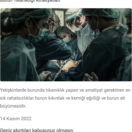
Burun Tıkanıklığı Ameliyatları
Yetişkinlerde burunda tıkanıklık yapan ve ameliyat gerektiren en
sık rahatsızlıklar burun kıkırdak ve kemiği eğriliği ve burun eti
büyümesidir.
14 Kasım 2022
Geniz akıntıları kabusunuz olmasın