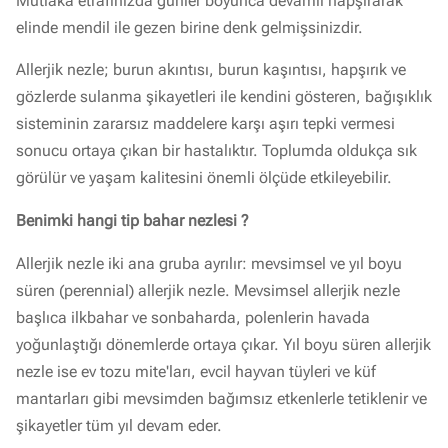
Mutlaka etrafınızda günler boyunca devamlı hapşırarak
elinde mendil ile gezen birine denk gelmişsinizdir.
Allerjik nezle; burun akıntısı, burun kaşıntısı, hapşırık ve
gözlerde sulanma şikayetleri ile kendini gösteren, bağışıklık
sisteminin zararsız maddelere karşı aşırı tepki vermesi
sonucu ortaya çıkan bir hastalıktır. Toplumda oldukça sık
görülür ve yaşam kalitesini önemli ölçüde etkileyebilir.
Benimki hangi tip bahar nezlesi ?
Allerjik nezle iki ana gruba ayrılır: mevsimsel ve yıl boyu
süren (perennial) allerjik nezle. Mevsimsel allerjik nezle
başlıca ilkbahar ve sonbaharda, polenlerin havada
yoğunlaştığı dönemlerde ortaya çıkar. Yıl boyu süren allerjik
nezle ise ev tozu mite'ları, evcil hayvan tüyleri ve küf
mantarları gibi mevsimden bağımsız etkenlerle tetiklenir ve
şikayetler tüm yıl devam eder.