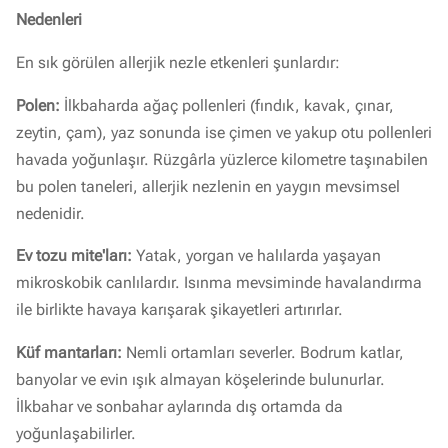
Nedenleri
En sık görülen allerjik nezle etkenleri şunlardır:
Polen:
İlkbaharda ağaç pollenleri (fındık, kavak, çınar,
zeytin, çam), yaz sonunda ise çimen ve yakup otu pollenleri
havada yoğunlaşır. Rüzgârla yüzlerce kilometre taşınabilen
bu polen taneleri, allerjik nezlenin en yaygın mevsimsel
nedenidir.
Ev tozu mite'ları:
Yatak, yorgan ve halılarda yaşayan
mikroskobik canlılardır. Isınma mevsiminde havalandırma
ile birlikte havaya karışarak şikayetleri artırırlar.
Küf mantarları:
Nemli ortamları severler. Bodrum katlar,
banyolar ve evin ışık almayan köşelerinde bulunurlar.
İlkbahar ve sonbahar aylarında dış ortamda da
yoğunlaşabilirler.