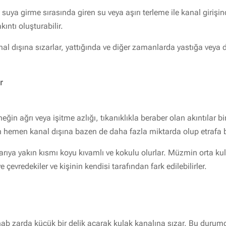
a girme sırasında giren su veya aşırı terleme ile kanal girişinde 
kıntı oluşturabilir.
anal dışına sızarlar, yattığında ve diğer zamanlarda yastığa veya
r
in ağrı veya işitme azlığı, tıkanıklıkla beraber olan akıntılar bir 
zen hemen kanal dışına bazen de daha fazla miktarda olup etrafa b
yarıya yakın kısmı koyu kıvamlı ve kokulu olurlar. Müzmin orta ku
ve çevredekiler ve kişinin kendisi tarafından fark edilebilirler.
hab zarda küçük bir delik açarak kulak kanalına sızar. Bu durumda