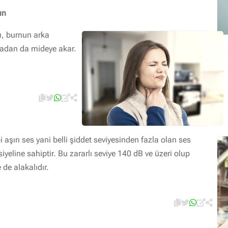
ın
rı, burnun arka
radan da mideye akar.
bi aşırı ses yani belli şiddet seviyesinden fazla olan ses
iyeline sahiptir. Bu zararlı seviye 140 dB ve üzeri olup
 de alakalıdır.