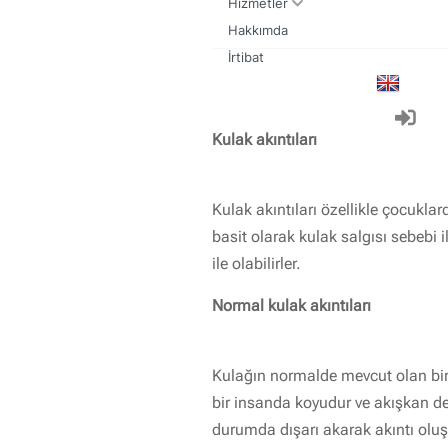
Hizmetler
Hakkımda
Kulak Burun Boğaz muayenesi nasıl olmalıdır
Sık yapılan kulak burun boğaz ameliyatları
İrtibat
Kulak akıntıları
Kulak akıntıları özellikle çocuklar
basit olarak kulak salgısı sebebi 
ile olabilirler.
Normal kulak akıntıları
Kulağın normalde mevcut olan bir s
bir insanda koyudur ve akışkan değ
durumda dışarı akarak akıntı oluşt