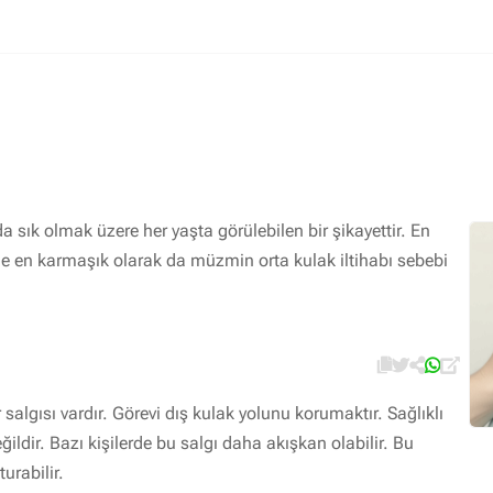
İlaç ile tedavi edilebilen hastalıklar
Sık rastlanan hastalıklar
Kulak Burun Boğaz görüntülü danışma
da sık olmak üzere her yaşta görülebilen bir şikayettir. En
ile en karmaşık olarak da müzmin orta kulak iltihabı sebebi
algısı vardır. Görevi dış kulak yolunu korumaktır. Sağlıklı
ildir. Bazı kişilerde bu salgı daha akışkan olabilir. Bu
urabilir.