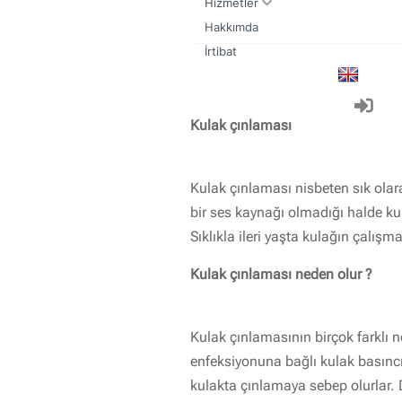
Hizmetler
Hakkımda
Kulak Burun Boğaz muayenesi nasıl olmalıdır
Sık yapılan kulak burun boğaz ameliyatları
İrtibat
Kulak çınlaması
Kulak çınlaması nisbeten sık olarak
bir ses kaynağı olmadığı halde kul
Sıklıkla ileri yaşta kulağın çalışm
Kulak çınlaması neden olur ?
Kulak çınlamasının birçok farklı n
enfeksiyonuna bağlı kulak basınc
kulakta çınlamaya sebep olurlar. 