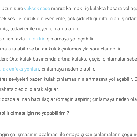
Uzun süre
yüksek sese
maruz kalmak, iç kulakta hasara yol aça
üksek ses ile müzik dinleyenlerde, çok şiddetli gürültü olan iş or
eşmiş, tedavi edilemeyen çınlamalardır.
iriken fazla
kulak kiri
çınlamaya yol açabilir.
yma azalabilir ve bu da kulak çınlamasıyla sonuçlanabilir.
leri:
Orta kulak basıncında artma kulakta geçici çınlamalar sebep
ulak enfeksiyonları
, çınlamaya neden olabilir.
res seviyeleri bazen kulak çınlamasının artmasına yol açabilir. Bu
 rahatsız edici olarak algılar.
 dozda alınan bazı ilaçlar (örneğin aspirin) çınlamaya neden olab
ilir olması için ne yapabilirim ?
ulağın çalışmasının azalması ile ortaya çıkan çınlamaların çoğu n