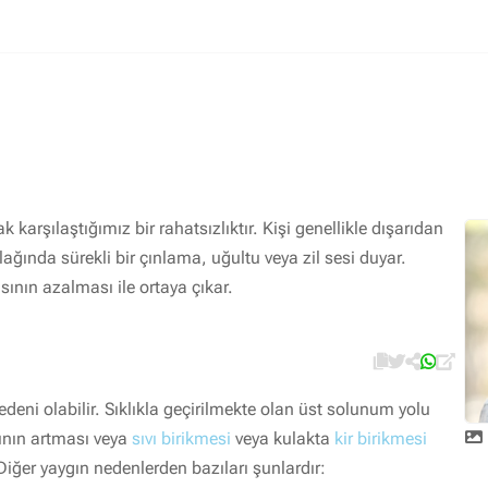
İlaç ile tedavi edilebilen hastalıklar
Sık rastlanan hastalıklar
Kulak Burun Boğaz görüntülü danışma
 karşılaştığımız bir rahatsızlıktır. Kişi genellikle dışarıdan
ağında sürekli bir çınlama, uğultu veya zil sesi duyar.
asının azalması ile ortaya çıkar.
edeni olabilir. Sıklıkla geçirilmekte olan üst solunum yolu
ının artması veya
sıvı birikmesi
veya kulakta
kir birikmesi
Diğer yaygın nedenlerden bazıları şunlardır: