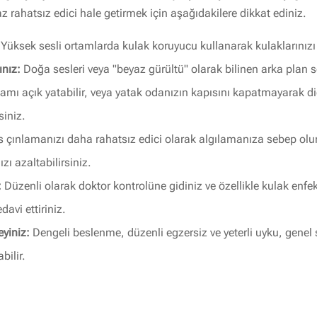
 rahatsız edici hale getirmek için aşağıdakilere dikkat ediniz.
Yüksek sesli ortamlarda kulak koruyucu kullanarak kulaklarınızı
nız:
Doğa sesleri veya "beyaz gürültü" olarak bilinen arka plan s
mı açık yatabilir, veya yatak odanızın kapısını kapatmayarak diğ
iniz.
s çınlamanızı daha rahatsız edici olarak algılamanıza sebep olur
zı azaltabilirsiniz.
:
Düzenli olarak doktor kontrolüne gidiniz ve özellikle kulak enfeks
avi ettiriniz.
yiniz:
Dengeli beslenme, düzenli egzersiz ve yeterli uyku, genel 
bilir.